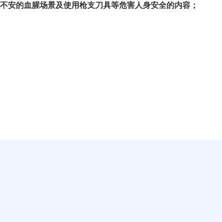
直播
NBA赛程
CBA排名
欧洲杯
主
海
海