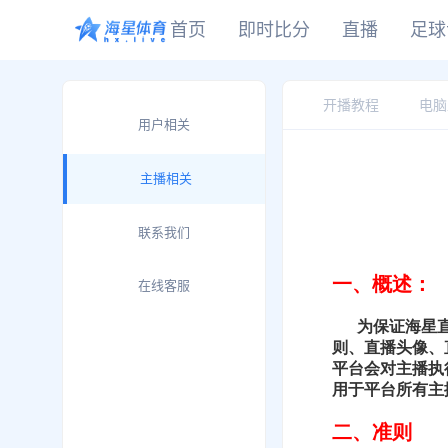
首页
即时比分
直播
足球
CBA
DOTA2
欧冠
NBA
足球
足球推荐
头条
足球资料库
比分
开播教程
电脑
WNBA
LOL
英超
CBA
用户相关
篮球
篮球推荐
社区
篮球资料库
比分
NCAA
CSGO
意甲
WNBA
KOG
德甲
NCAA
主播相关
网球
有料专家
比分
西甲
法甲
联系我们
棒球
比分
电竞
比分
在线客服