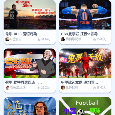
荷甲 18.15 鹿特丹斯巴达 vs 费耶诺德
CBA夏季联 江苏vs青岛
G总解说
杨指导说球
28.14万
25.88万
荷甲 鹿特丹斯巴达 - 费耶诺德
中甲延边龙鼎-深圳青年人
老头爱足球
鬼哥侃球
22.52万
18.02万