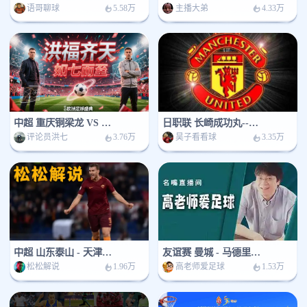
语哥聊球
主播大弟
5.58万
4.33万
中超 重庆铜梁龙 VS 上海海港
日职联 长崎成功丸--京都不死鸟
评论员洪七
昊子看看球
3.76万
3.35万
中超 山东泰山 - 天津津门虎
友谊赛 曼城 - 马德里竞技
松松解说
高老师爱足球
1.96万
1.53万