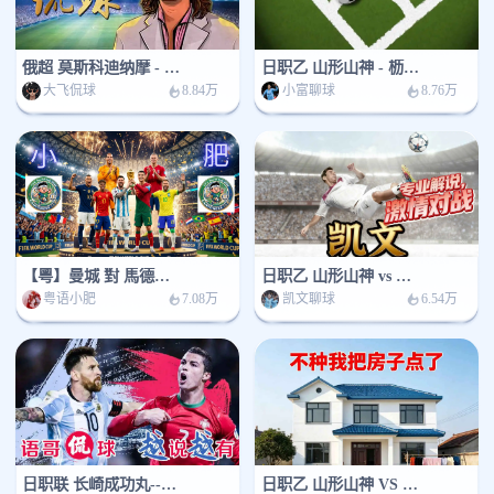
俄超 莫斯科迪纳摩 - 马哈奇卡拉
日职乙 山形山神 - 枥木市FC
大飞侃球
小富聊球
8.84万
8.76万
【粵】曼城 對 馬德里體育會
日职乙 山形山神 vs 枥木大平
粤语小肥
凯文聊球
7.08万
6.54万
日职联 长崎成功丸--京都不死鸟
日职乙 山形山神 VS 枥木市FC