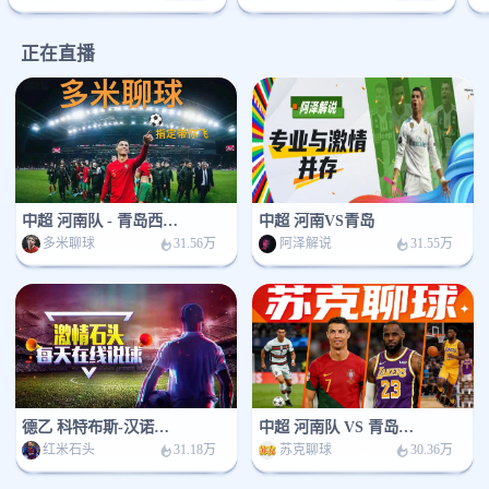
正在直播
中超 河南队 - 青岛西海岸
中超 河南VS青岛
多米聊球
阿泽解说
31.56万
31.55万
德乙 科特布斯-汉诺威96
中超 河南队 VS 青岛西海岸
红米石头
苏克聊球
31.18万
30.36万