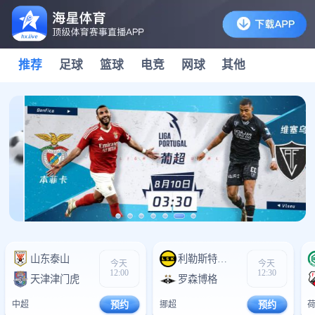
推荐
足球
篮球
电竞
网球
其他
山东泰山
0
利勒斯特罗姆
0
今天
今天
12:00
12:30
天津津门虎
0
罗森博格
0
中超
预约
挪超
预约